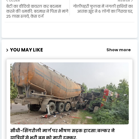
OLDER
NEWER
बेटी का वीडियो वायरल कर बदनाम
गोलीपहरी फुलवा में जंगली हाथियों का
करने की धमकी; बदमाश ने पिता से मांगे
आतंक:झूंड ने 6 लोगों का गिराया घर,
25 लाख रुपये, केस दर्ज
YOU MAY LIKE
Show more
सीधी-सिंगरौली मार्ग पर भीषण सड़क हादसा:बल्कर ने
यात्रियों से भरी बस को मारी टक्कर,